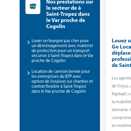
Nos prestations sur
le secteur de à
Saint-Tropez dans
le Var proche de
Cogolin
Louez u
Louer un fourgon pas cher pour
un déménagement avec matériel
Go Loca
de protection pour un transport
déplac
sécurisé à Saint-Tropez dans le Var
profess
proche de Cogolin
de Sain
Location de camion benne pour
les entreprises du BTP avec
Les agent
option de livraison sur chantier et
de Fréjus,
contrat flexible à Saint-Tropez
dans le Var proche de Cogolin
Raphaël, c
la mobilit
domaine. 
comprenon
en matièr