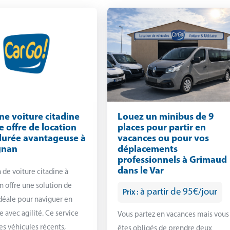
ne voiture citadine
Louez un minibus de 9
e offre de location
places pour partir en
durée avantageuse à
vacances ou pour vos
gnan
déplacements
professionnels à Grimaud
dans le Var
n de voiture citadine à
 offre une solution de
à partir de 95€/jour
Prix :
déale pour naviguer en
e avec agilité. Ce service
Vous partez en vacances mais vous
s véhicules récents,
êtes obligés de prendre deux