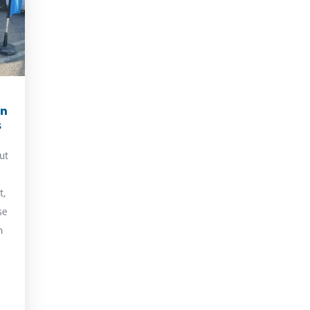
on
s
out
t,
se
n