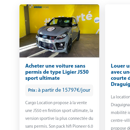
Acheter une voiture sans
Louer u
permis de type Ligier JS50
avec un
sport ultimate
courte 
Dragui
à partir de 15797€/jour
Prix :
La locatio
Cargo Location propose à la vente
Draguignan
une JS50 en finition sport ultimate, la
mobilité i
version sportive la plus connectée du
centre-vill
sans permis. Son pack hifi Pioneer 6.0
propose de