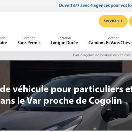
Services +
tion
Location
Location
Location
taire
Sans Permis
Longue Durée
Camions Et Vans Chev
CarGo agence de location de véhicule po
de véhicule pour particuliers e
 dans le Var proche de Cogolin