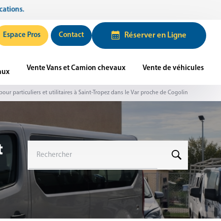
Espace Pros
Contact
Réserver en Ligne
Vente Vans et Camion chevaux
Vente de véhicules
aux
ur particuliers et utilitaires à Saint-Tropez dans le Var proche de Cogolin
t
Rechercher