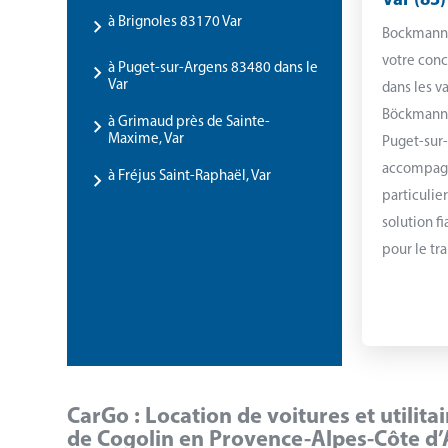
Var (83)
à Brignoles 83170 Var
Bockmann 
votre conc
à Puget-sur-Argens 83480 dans le
Var
dans les v
Böckmann d
à Grimaud près de Sainte-
Maxime, Var
Puget-sur
accompagn
à Fréjus Saint-Raphaël, Var
particulie
solution f
pour le tra
CarGo : Location de voitures et utilita
de Cogolin en Provence-Alpes-Côte d’