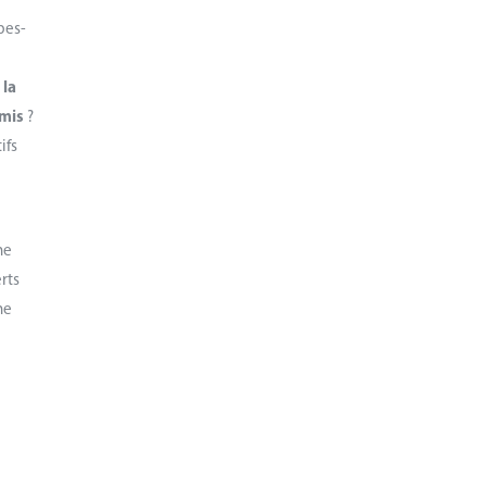
pes-
 la
rmis
?
ifs
ne
rts
ne