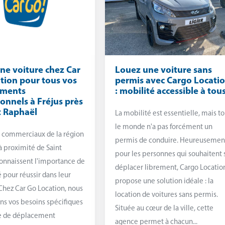
ne voiture chez Car
Louez une voiture sans
tion pour tous vos
permis avec Cargo Locati
ements
: mobilité accessible à tou
ionnels à Fréjus près
t Raphaël
La mobilité est essentielle, mais t
le monde n'a pas forcément un
s commerciaux de la région
permis de conduire. Heureusemen
 à proximité de Saint
pour les personnes qui souhaitent 
onnaissent l'importance de
déplacer librement, Cargo Locatio
é pour réussir dans leur
propose une solution idéale : la
Chez Car Go Location, nous
location de voitures sans permis.
s vos besoins spécifiques
Située au cœur de la ville, cette
e de déplacement
agence permet à chacun...