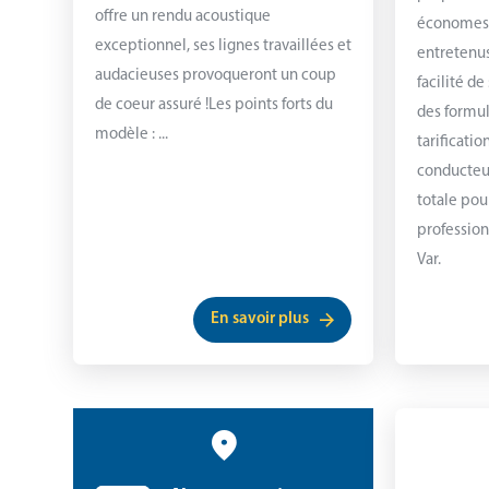
offre un rendu acoustique
économes 
exceptionnel, ses lignes travaillées et
entretenus
audacieuses provoqueront un coup
facilité d
de coeur assuré !Les points forts du
des formul
modèle : ...
tarificati
conducteu
totale po
profession
Var.
En savoir plus