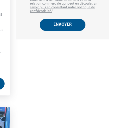
cadre de ma demande de contact et de la
relation commerciale qui peut en découler.
En
savoir plus en consultant notre politique de
confidentialité.
*
us
la
e