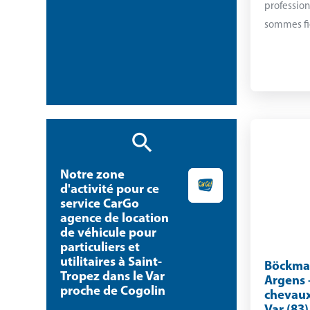
profession
sommes fie
Notre zone
d'activité pour ce
service CarGo
agence de location
de véhicule pour
particuliers et
utilitaires à Saint-
Böckma
Tropez dans le Var
Argens 
proche de Cogolin
chevaux